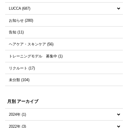
LUCCA (687)
越智雅子 (7)
坂本美佐代 (5)
井上佳映 (3)
すべての記事 (445)
お知らせ (280)
亀井真介 (16)
大西紗綾佳 (8)
高本成規 (22)
藤本空知 (1)
すべての記事 (687)
告知 (11)
田中宏樹 (8)
西本千穂里 (25)
中野雄貴 (13)
藤岡有希子 (1)
砂川直也 (6)
ヘアケア・スキンケア (56)
永見ちぐさ (3)
池田彩奈 (19)
yuske (3)
小西悠利 (3)
石川博美 (5)
トレーニングモデル 募集中 (1)
芝まり子 (37)
田端美殊樹 (15)
山﨑美希 (20)
善家澄怜 (2)
リクルート (17)
高松千滉 (1)
松下遥 (15)
未分類 (104)
山根千穂 (18)
ネイル (98)
月別 アーカイブ
2024年 (1)
2022年 (3)
すべての記事 (1)