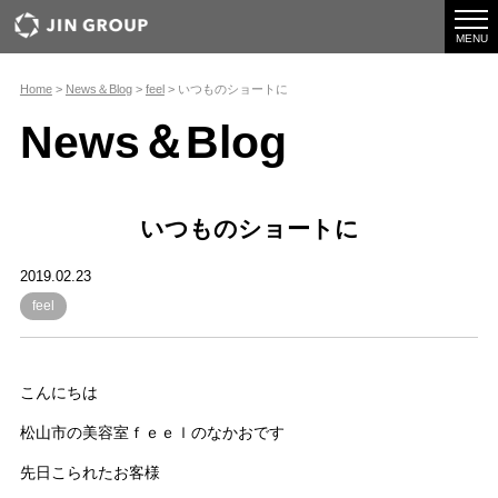
togg
navi
MENU
Home
>
News＆Blog
>
feel
>
いつものショートに
News＆Blog
いつものショートに
2019.02.23
feel
こんにちは
松山市の美容室ｆｅｅｌのなかおです
先日こられたお客様