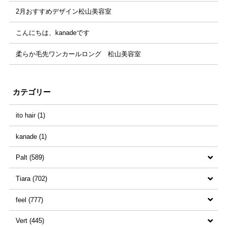
2月おすすめデザイン松山美容室
こんにちは、kanadeです
柔らか毛先ワンカールロング 松山美容室
カテゴリー
ito hair (1)
kanade (1)
Palt (589)
Tiara (702)
すべての記事 (589)
feel (777)
和田優花 (35)
すべての記事 (702)
Vert (445)
永見仁 (23)
源智也 (1)
すべての記事 (777)