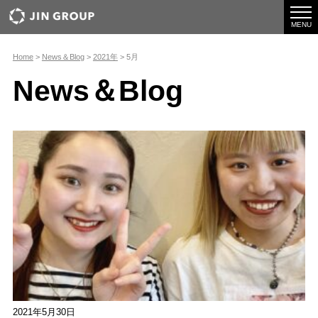
togg
navi
MENU
Home
>
News＆Blog
>
2021年
>
5月
News＆Blog
2021年5月30日