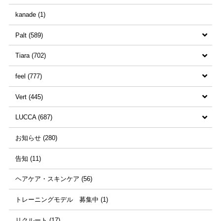
kanade (1)
Palt (589)
Tiara (702)
すべての記事 (589)
feel (777)
和田優花 (35)
すべての記事 (702)
Vert (445)
永見仁 (23)
源智也 (1)
すべての記事 (777)
LUCCA (687)
越智雅子 (7)
坂本美佐代 (5)
井上佳映 (3)
すべての記事 (445)
お知らせ (280)
亀井真介 (16)
大西紗綾佳 (8)
高本成規 (22)
藤本空知 (1)
すべての記事 (687)
告知 (11)
田中宏樹 (8)
西本千穂里 (25)
中野雄貴 (13)
藤岡有希子 (1)
砂川直也 (6)
ヘアケア・スキンケア (56)
永見ちぐさ (3)
池田彩奈 (19)
yuske (3)
小西悠利 (3)
石川博美 (5)
トレーニングモデル 募集中 (1)
芝まり子 (37)
田端美殊樹 (15)
山﨑美希 (20)
善家澄怜 (2)
リクルート (17)
高松千滉 (1)
松下遥 (15)