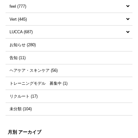
feel (777)
和田優花 (35)
すべての記事 (702)
Vert (445)
永見仁 (23)
源智也 (1)
すべての記事 (777)
LUCCA (687)
越智雅子 (7)
坂本美佐代 (5)
井上佳映 (3)
すべての記事 (445)
お知らせ (280)
亀井真介 (16)
大西紗綾佳 (8)
高本成規 (22)
藤本空知 (1)
すべての記事 (687)
告知 (11)
田中宏樹 (8)
西本千穂里 (25)
中野雄貴 (13)
藤岡有希子 (1)
砂川直也 (6)
ヘアケア・スキンケア (56)
永見ちぐさ (3)
池田彩奈 (19)
yuske (3)
小西悠利 (3)
石川博美 (5)
トレーニングモデル 募集中 (1)
芝まり子 (37)
田端美殊樹 (15)
山﨑美希 (20)
善家澄怜 (2)
リクルート (17)
高松千滉 (1)
松下遥 (15)
未分類 (104)
山根千穂 (18)
ネイル (98)
月別 アーカイブ