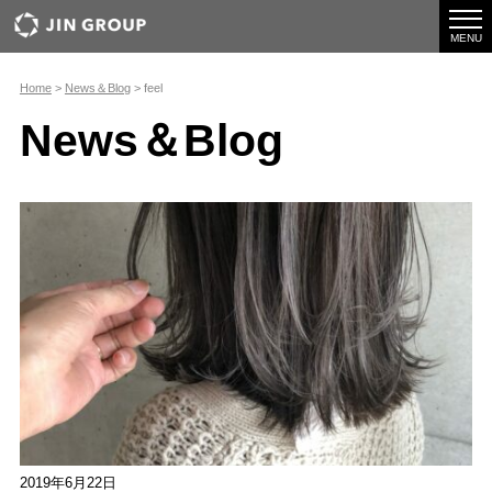
togg
navi
MENU
Home
>
News＆Blog
>
feel
News＆Blog
2019年6月22日