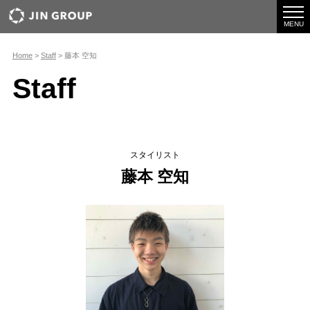
togg
navi
MENU
Home
>
Staff
>
藤本 空知
Staff
スタイリスト
藤本 空知